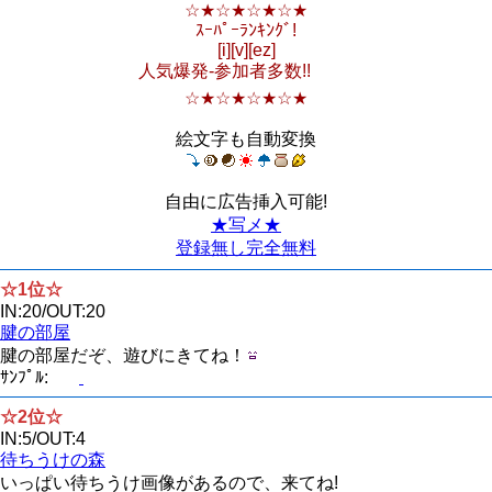
☆★☆★☆★☆★
ｽｰﾊﾟｰﾗﾝｷﾝｸﾞ!
[i][v][ez]
人気爆発-参加者多数!!
☆★☆★☆★☆★
絵文字も自動変換
自由に広告挿入可能!
★写メ★
登録無し完全無料
☆1位☆
IN:20/OUT:20
腱の部屋
腱の部屋だぞ、遊びにきてね！
ｻﾝﾌﾟﾙ:
☆2位☆
IN:5/OUT:4
待ちうけの森
いっぱい待ちうけ画像があるので、来てね!