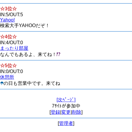
☆3位☆
IN:5/OUT:5
Yahoo!
検索大手YAHOOだぞ！
☆4位☆
IN:4/OUT:0
まったり部屋
なんでもあるよ、来てね！
☆5位☆
IN:0/OUT:0
休憩所
の日も営業中です。来てね
[次ﾍﾟｰｼﾞ]
7ｻｲﾄが参加中
[
登録
|
変更
|
削除
]
[
管理者
]